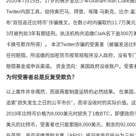
2020年7月15日，17岁的佛罗里达少年Graham Ivan Cla
Twitter内部工具，劫持奥巴马、拜登、埃隆·马斯克、比尔·
布"双倍返还比特币"诈骗推文，在数小时内骗取约11.7万美元的比
3月被判处3年有期徒刑。执法机构共追缴Clark名下逾300万
卡换号欺诈所得）。 本次Twitter诈骗的受害者（被骗发送
任何赔偿。所追缴的加密货币按常规程序没入政府，没有专门针对
赔偿基金或申诉渠道。 资金流向：美国政府没收账户。受害
为何受害者总是反复受欺负？
以上案件并非偶然，而是两套制度运转的必然结果。 在美国
追索"损失发生之日的公平市价"，而非没收时的实际价值。
2019年比特币价格为8,000美元时损失了1枚BTC，即便政
美元的比特币，受害者也只能索赔8,000美元，剩余的92,0
在英国，资产追缴激励方案（ARIS）将没收资产拆分为三