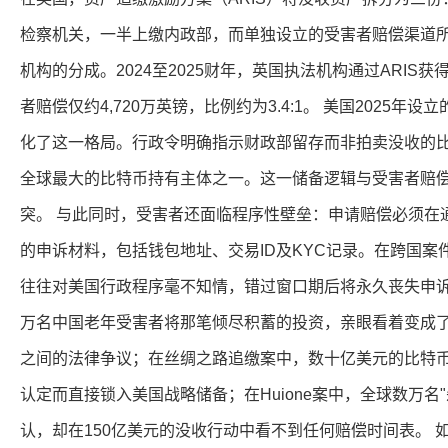
检察机关，一半上缴内政部，而单独设立的受害者赔偿渠道
机构的分成。2024至2025财年，英国执法机构通过ARIS获得
者赔偿仅约4,720万英镑，比例约为3.4:1。 美国2025年
化了这一格局。行政令明确指示财政部留存而非拍卖没收的
全球最大的比特币持有主体之一。这一储备逻辑与受害者赔
突。 与此同时，受害者还面临程序性壁垒：申请赔偿必须在
的申诉材料，包括钱包地址、交易ID及KYC记录。在跨国案
往往对美国行政程序毫不知情，错过窗口期后将永久丧失申诉权
万名中国老年受害者将那笔倾尽积蓄的投资，亲眼看着变成
之间的法律争议；在丝绸之路追缴案中，数十亿美元的比特币
认定而直接锁入美国战略储备；在Huione案中，全球数万名
认，却在150亿美元的没收行动中看不到任何赔偿时间表。 