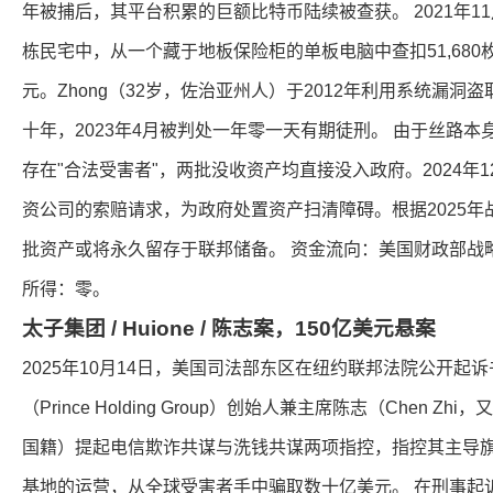
年被捕后，其平台积累的巨额比特币陆续被查获。 2021年11月
栋民宅中，从一个藏于地板保险柜的单板电脑中查扣51,680枚
元。Zhong（32岁，佐治亚州人）于2012年利用系统漏洞
十年，2023年4月被判处一年零一天有期徒刑。 由于丝路
存在"合法受害者"，两批没收资产均直接没入政府。2024年
资公司的索赔请求，为政府处置资产扫清障碍。根据2025
批资产或将永久留存于联邦储备。 资金流向：美国财政部战
所得：零。
太子集团 / Huione / 陈志案，150亿美元悬案
2025年10月14日，美国司法部东区在纽约联邦法院公开起
（Prince Holding Group）创始人兼主席陈志（Chen Zhi
国籍）提起电信欺诈共谋与洗钱共谋两项指控，指控其主导旗
基地的运营，从全球受害者手中骗取数十亿美元。 在刑事起