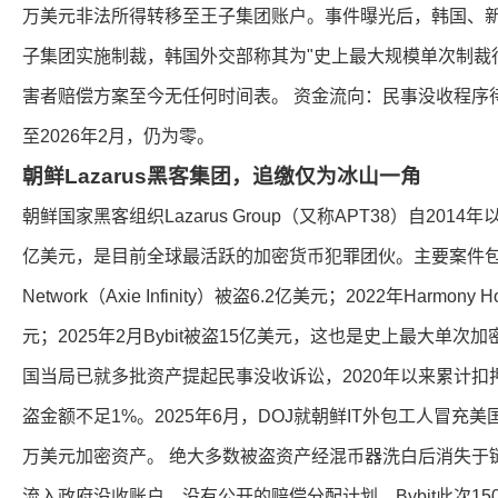
万美元非法所得转移至王子集团账户。事件曝光后，韩国、
子集团实施制裁，韩国外交部称其为"史上最大规模单次制裁
害者赔偿方案至今无任何时间表。 资金流向：民事没收程序
至2026年2月，仍为零。
朝鲜Lazarus黑客集团，追缴仅为冰山一角
朝鲜国家黑客组织Lazarus Group（又称APT38）自201
亿美元，是目前全球最活跃的加密货币犯罪团伙。主要案件包括：
Network（Axie Infinity）被盗6.2亿美元；2022年Harmon
元；2025年2月Bybit被盗15亿美元，这也是史上最大单次
国当局已就多批资产提起民事没收诉讼，2020年以来累计扣押
盗金额不足1%。2025年6月，DOJ就朝鲜IT外包工人冒充美
万美元加密资产。 绝大多数被盗资产经混币器洗白后消失于
流入政府没收账户，没有公开的赔偿分配计划。Bybit此次1