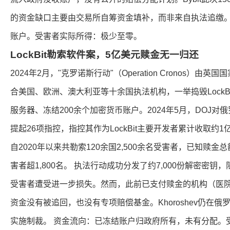
的资金缺口主要由交易所自筹资金填补，而非来自执法追缴。
账户。受害者实际所得：极少至零。
LockBit勒索软件案，5亿美元赎金无一归还
2024年2月，"克罗诺斯行动"（Operation Cronos）由
合美国、欧洲、澳大利亚等十余国执法机构，一举捣毁LockB
服务器、冻结200余个加密货币账户。2024年5月，DOJ对俄罗斯公民
提起26项指控，指控其作为LockBit主要开发者累计收取约1亿
自2020年以来共勒索120余国2,500余名受害者，已知赎
害者超1,800名。 执法行动成功分发了约7,000份解密密
受害者遭受进一步损失。然而，此前已支付赎金的机构（医
资金没有被追回，也没有专项赔偿基金。Khoroshev仍在俄
实施制裁。 资金流向：已冻结账户归政府所有，未有分配。