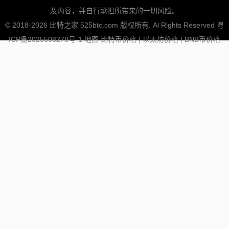
及内容，并自行承担所带来的一切风险。
© 2018-2026 比特之家 525btc.com 版权所有. Al Rights Reserved
粤
ICP备2025508278号-1
地图
比特币价格
|
以太坊价格
|
BNB币价格