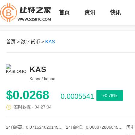
首页
资讯
快讯
首页
>
数字货币
>
KAS
KAS
Kaspa/ kaspa
$
0.0268
0.0005541
+0.76
%
实时数据 ·
04:27:04
24H最高
:
0.071524020145467
24H最低
:
0.068872806845883
历史