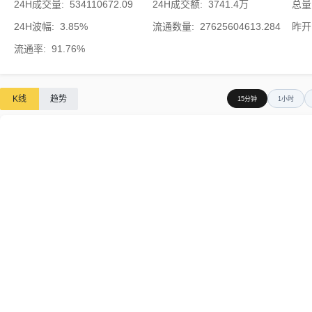
24H成交量
:
534110672.09
24H成交额
:
3741.4万
总量
24H波幅
:
3.85%
流通数量
:
27625604613.284
昨开
流通率
:
91.76%
K线
趋势
15分钟
1小时