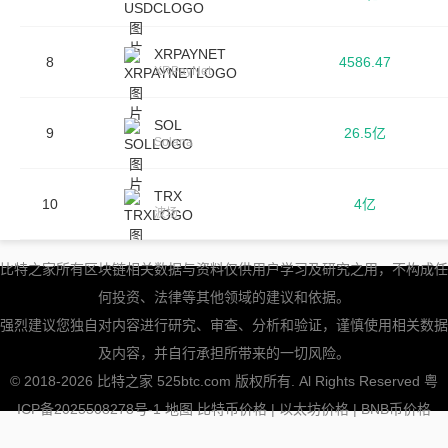
XRPAYNET
8
4586.47
XRPayNet
SOL
9
26.5亿
Solana
TRX
10
4亿
波场
比特之家所有区块链相关数据与资料仅供用户学习及研究之用，不构成任
何投资、法律等其他领域的建议和依据。
强烈建议您独自对内容进行研究、审查、分析和验证，谨慎使用相关数据
及内容，并自行承担所带来的一切风险。
© 2018-2026 比特之家 525btc.com 版权所有. Al Rights Reserved
粤
ICP备2025508278号-1
地图
比特币价格
|
以太坊价格
|
BNB币价格