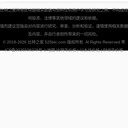
比特之家所有区块链相关数据与资料仅供用户学习及研究之用，不构成任
何投资、法律等其他领域的建议和依据。
强烈建议您独自对内容进行研究、审查、分析和验证，谨慎使用相关数据
及内容，并自行承担所带来的一切风险。
© 2018-2026 比特之家 525btc.com 版权所有. Al Rights Reserved
粤
ICP备2025508278号-1
地图
比特币价格
|
以太坊价格
|
BNB币价格