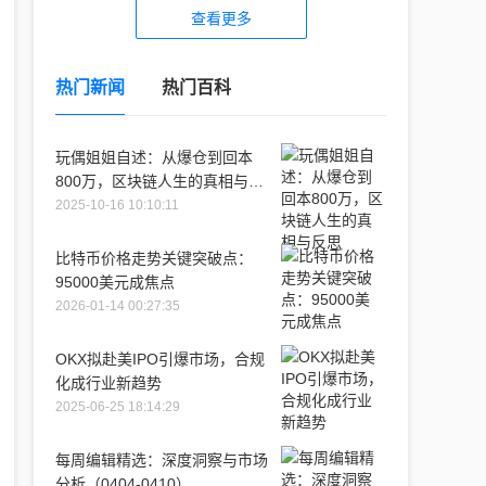
查看更多
热门新闻
热门百科
玩偶姐姐自述：从爆仓到回本
800万，区块链人生的真相与反
思
2025-10-16 10:10:11
比特币价格走势关键突破点：
95000美元成焦点
2026-01-14 00:27:35
OKX拟赴美IPO引爆市场，合规
化成行业新趋势
2025-06-25 18:14:29
每周编辑精选：深度洞察与市场
分析（0404-0410）