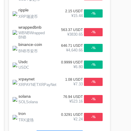
ripple
2.15
USDT
-
%
¥
15.44
XRP瑞波币
wrappedbnb
563.37
USDT
-
%
WBNBWrapped
¥
3830.65
BNB
binance-coin
646.71
USDT
-
%
¥
4,640.66
BNB币安币
Usdc
0.9999
USDT
-
%
¥
6.80
USDC
xrpaynet
1.08
USDT
-
%
¥
7.33
XRPAYNETXRPayNet
solana
76.94
USDT
-
%
¥
523.16
SOLSolana
tron
0.3291
USDT
-
%
¥
2.24
TRX波场