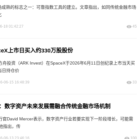
场成熟的标志之一：可靠指数工具的建立。文章指出，如同传统金融市场
化
6-18 01:42:27
45
ceX上市日买入约330万股股份
下的方舟投资（ARK Invest）在SpaceX于2026年6月11日创纪录上市当天买
当日持仓价
6-06-15 16:48:39
33
EO：数字资产未来发展需融合传统金融市场机制
席执行官David Mercer表示，数字资产行业若要实现下一阶段增长，可能需
他指出，传
6-06-13 23:46:16
100