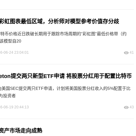
彩虹图表最低区域，分析师对模型参考价值存分歧
道，比特币价格近日跌破长期用于跟踪市场周期的“彩虹图”最低价格带（约
是该模型自20
6-06-24 23:04:01
41
Templeton提交两只新型ETF申请 将股票分红用于配置比特币
pleton向美国SEC提交两只ETF申请，计划将美国股票分红收入的5%配置于比
为投资者
6-06-19 20:44:13
43
资产市场走向成熟