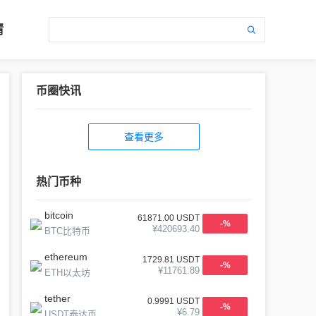
情
币圈快讯
查看更多
热门币种
bitcoin
61871.00
USDT
-
%
¥
420693.40
BTC比特币
ethereum
1729.81
USDT
-
%
¥
11761.89
ETH以太坊
tether
0.9991
USDT
-
%
¥
6.79
USDT泰达币