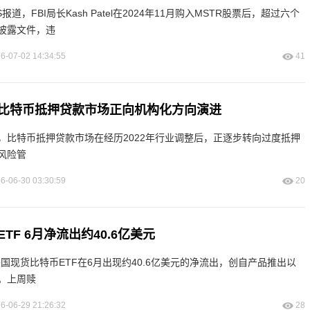
道，FBI局长Kash Patel在2024年11月购入MSTR股票后，超过六个
披露文件，违
6-07-02 14:34:55
41
比特币抵押贷款市场正向机构化方向演进
，比特币抵押贷款市场在经历2022年行业调整后，正逐步转向过度抵押
风险管
6-06-30 03:30:59
20
TF 6月净流出约40.6亿美元
道，美国现货比特币ETF在6月出现约40.6亿美元的净流出，创自产品推出以
。上周赎
6-06-29 21:26:32
28