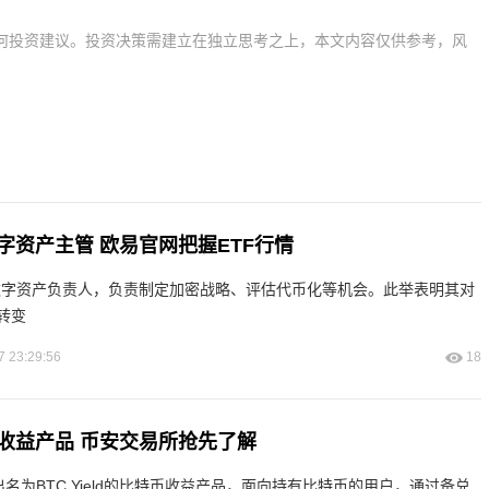
何投资建议。投资决策需建立在独立思考之上，本文内容仅供参考，风
字资产主管 欧易官网把握ETF行情
招聘数字资产负责人，负责制定加密战略、评估代币化等机会。此举表明其对
转变
7 23:29:56
18
收益产品 币安交易所抢先了解
推出名为BTC Yield的比特币收益产品，面向持有比特币的用户，通过备兑