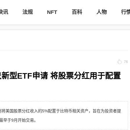
快讯
法规
NFT
百科
人物
行
76
n提交两只新型ETF申请 将股票分红用于配置
TF申请，计划将美国股票分红收入的5%配置于比特币相关资产，旨在为投资者提
最早于9月开始交易。