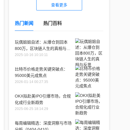
查看更多
热门新闻
热门百科
玩偶姐姐自述：从爆仓到回本
800万，区块链人生的真相与反
思
2025-10-16 10:10:11
比特币价格走势关键突破点：
95000美元成焦点
2026-01-14 00:27:35
OKX拟赴美IPO引爆市场，合规
化成行业新趋势
2025-06-25 18:14:29
每周编辑精选：深度洞察与市场
分析（0404-0410）