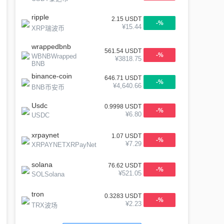
ripple
2.15
USDT
-
%
¥
15.44
XRP瑞波币
wrappedbnb
561.54
USDT
-
%
WBNBWrapped
¥
3818.75
BNB
binance-coin
646.71
USDT
-
%
¥
4,640.66
BNB币安币
Usdc
0.9998
USDT
-
%
¥
6.80
USDC
xrpaynet
1.07
USDT
-
%
¥
7.29
XRPAYNETXRPayNet
solana
76.62
USDT
-
%
¥
521.05
SOLSolana
tron
0.3283
USDT
-
%
¥
2.23
TRX波场