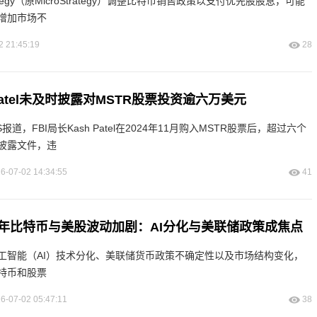
tegy（原MicroStrategy）调整比特币销售政策以支付优先股股息，可能
增加市场不
2 21:45:19
28
 Patel未及时披露对MSTR股票投资逾六万美元
道，FBI局长Kash Patel在2024年11月购入MSTR股票后，超过六个
披露文件，违
6-07-02 14:34:55
41
年比特币与美股波动加剧：AI分化与美联储政策成焦点
工智能（AI）技术分化、美联储货币政策不确定性以及市场结构变化，
特币和股票
6-07-02 05:47:11
38