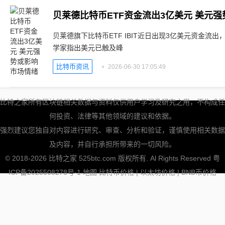
贝莱德比特币ETF资金流出3亿美元 美元
贝莱德旗下比特币ETF IBIT近日出现3亿美元资金流
学家指出美元已触及峰
比特币资讯
2026-06-30 17:05:49
比特之家所有区块链相关数据与资料仅供用户学习及研究之用，不构成任
何投资、法律等其他领域的建议和依据。
强烈建议您独自对内容进行研究、审查、分析和验证，谨慎使用相关数据
及内容，并自行承担所带来的一切风险。
© 2018-2026 比特之家 525btc.com 版权所有. Al Rights Reserved
粤
ICP备2025508278号-1
地图
比特币价格
|
以太坊价格
|
BNB币价格